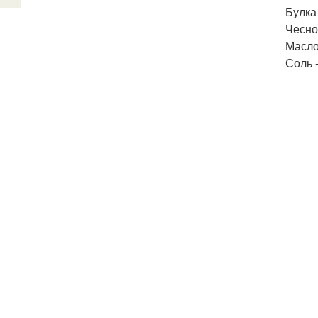
Булка 
Чеснок
Масло 
Соль -