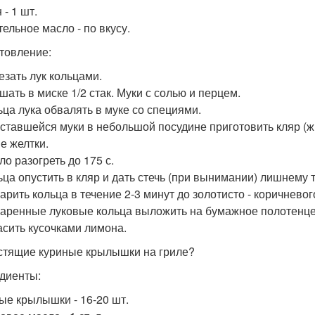
- 1 шт.
тельное масло - по вкусу.
товление:
езать лук кольцами.
шать в миске 1/2 стак. Муки с солью и перцем.
льца лука обвалять в муке со специями.
 оставшейся муки в небольшой посудине приготовить кляр (жи
е желтки.
ло разогреть до 175 с.
льца опустить в кляр и дать стечь (при вынимании) лишнему т
арить кольца в течение 2-3 минут до золотисто - коричневог
жаренные луковые кольца выложить на бумажное полотенце
расить кусочками лимона.
устящие куриные крылышки на гриле?
диенты:
ые крылышки - 16-20 шт.