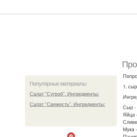
Про
Попро
Популярные материалы
1. сы
Салат "Сугроб". Ингредиенты:
Ингре
Салат "Свежесть". Ингредиенты:
Сыр - 
Яйца -
Сливки
Мука -
Панир