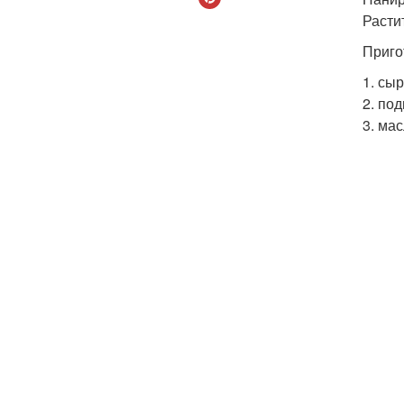
Расти
Приго
1. сы
2. по
3. ма