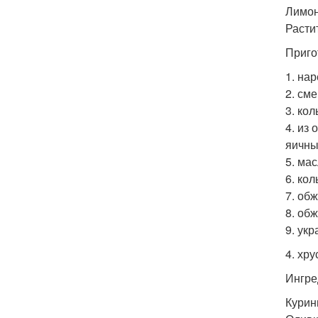
Лимон 
Расти
Приго
1. нар
2. сме
3. ко
4. из
яичны
5. мас
6. ко
7. обж
8. об
9. ук
4. хр
Ингре
Курин