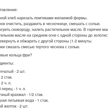
товление:
аной хлеб нарезать ломтиками желаемой формы.
снок очистить, раздавить в чесночнице, смешать с солью.
зогреть сковороду, налить растительное масло. В горячее м
тельном масле на среднем огне с одной стороны до золотист
ревернуть и обжарить с другой стороны (1-2 минуты.
енки смазать смесью тертого чеснока с солью.
ковые кольца фри?
диенты:
пчатый - 2 шт.
 2 стак.
 2 ч. л.
перец - 1 ч. л.
зный крахмал - 1/2 стак.
ная питьевая вода - 1 стак.
й желток - 2 шт.