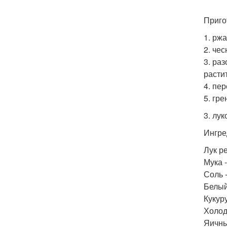
Приго
1. рж
2. че
3. ра
расти
4. пе
5. гр
3. лу
Ингре
Лук ре
Мука -
Соль -
Белый 
Кукуру
Холод
Яичны