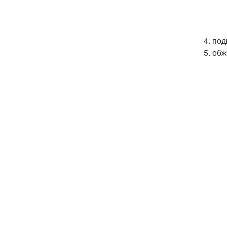
4. под
5. об