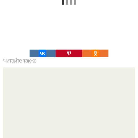
Читайте также
9 литров сока из 4 апельсинов!