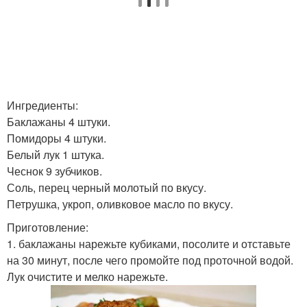
Ингредиенты:
Баклажаны 4 штуки.
Помидоры 4 штуки.
Белый лук 1 штука.
Чеснок 9 зубчиков.
Соль, перец черный молотый по вкусу.
Петрушка, укроп, оливковое масло по вкусу.
Приготовление:
1. баклажаны нарежьте кубиками, посолите и отставьте
на 30 минут, после чего промойте под проточной водой.
Лук очистите и мелко нарежьте.