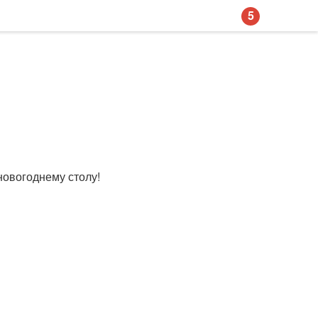
5
новогоднему столу!