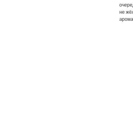
очере
не жё
арома