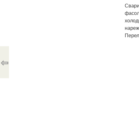
Свари
фасол
холод
нареж
Перел
⇦