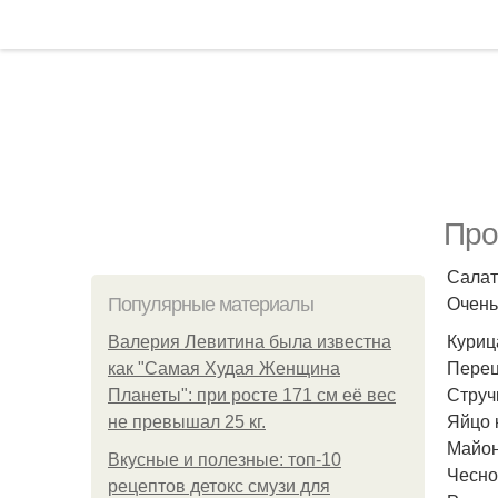
Про
Салат
Очень
Популярные материалы
Курица
Валерия Левитина была известна
Перец
как "Самая Худая Женщина
Струч
Планеты": при росте 171 см её вес
Яйцо к
не превышал 25 кг.
Майоне
Вкусные и полезные: топ-10
Чеснок
рецептов детокс смузи для