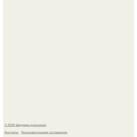
Самая популярная еда летом - мороженое.
Первый раз я попробовал его, когда приехал в гости к
деду.
© 2026 Шедевры кулинарии
Контакты
Пользовательское соглашение