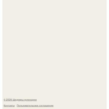
Первый раз я попробовал его, когда приехал в гости к
деду.
Лето - лучшее время для сочных овощей, свежей зелени
и салатов, которые готовятся буквально за несколько
минут.
© 2026 Шедевры кулинарии
Контакты
Пользовательское соглашение