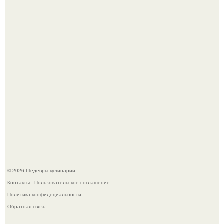
Любуемся сногсшибательным актерским составом на
очередной премьере нового человека - паука.
Мария порошина показала повзрослевшую дочь.
© 2026 Шедевры кулинарии
Контакты
Пользовательское соглашение
Политика конфидециальности
Обратная связь