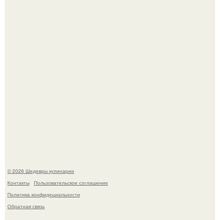
Зендея получила номинацию на премию "Эмми" в
категории "лучшая актриса в драматическом сериале" за
третий сезон "эйфории".
Мария порошина показала повзрослевшую дочь.
© 2026 Шедевры кулинарии
Контакты
Пользовательское соглашение
Политика конфидециальности
Обратная связь