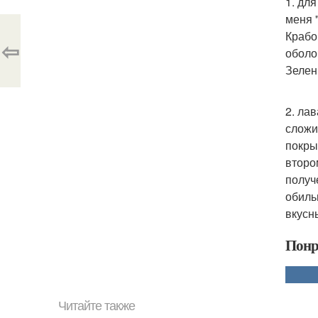
1. дл
меня 
Крабо
⇦
оболо
Зелен
2. ла
сложи
покры
второ
получ
обиль
вкусн
Понр
Читайте также