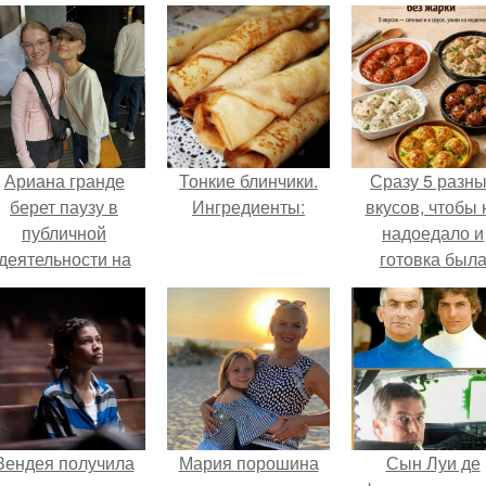
Ариана гранде
Тонкие блинчики.
Сразу 5 разн
берет паузу в
Ингредиенты:
вкусов, чтобы 
публичной
надоедало и
деятельности на
готовка был
фоне слухов о
проще.
своем здоровье.
Зендея получила
Мария порошина
Сын Луи де