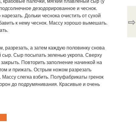
а, крабовые палочки, мягкий плавленый сыр (у
 подсолнечное дезодорированное и чеснок.
нарезать. Дольки чеснока очистить от сухой
⇨
обавить к нему чеснок. Массу хорошо вымешать.
ать.
м, разрезать, а затем каждую половинку снова
й сыр. Сыр посыпать зеленью укропа. Сверху
закрыть. Повторить заполнение начинкой на
стом и прижать. Острым ножом разрезать
. Массу слегка взбить. Полуфабрикаты гренок
торон до подрумянивания. Красивые и очень