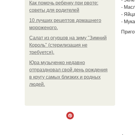
Как помочь ребенку при рвоте:
- Мас
советы для родителей
- Яйца
10 лучших рецептов домашнего
- Мука
мороженого.
Приго
Салат из огурцов на зиму "Зимний
Король" (стерилизация не
требуется).
Юра музыченко недавно
отпраздновал свой день рождения
в кругу самых близких и родных
людей.