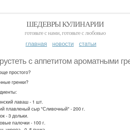
ШЕДЕВРЫ КУЛИНАРИИ
готовьте с нами, готовьте с любовью
главная
новости
статьи
рустеть с аппетитом ароматными гр
още простого?
чные гренки?
диенты:
янский лаваш - 1 шт.
кий плавленый сыр "Сливочный" - 200 г.
ок - 3 дольки.
овые палочки - 100 г.
нь укропа - 0, 5 пучка.