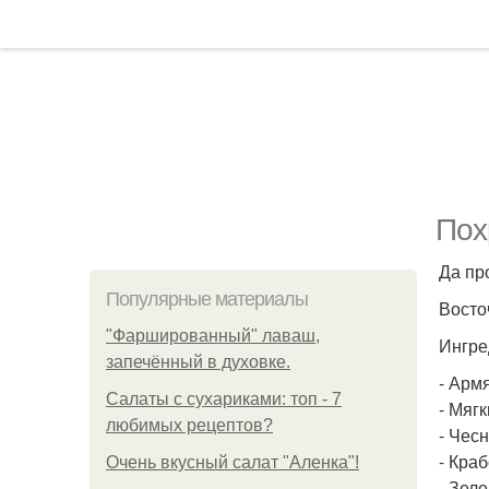
Пох
Да пр
Популярные материалы
Восто
"Фаршированный" лаваш,
Ингре
запечённый в духовке.
- Арм
Салаты с сухариками: топ - 7
- Мяг
любимых рецептов?
- Чесн
- Краб
Очень вкусный салат "Аленка"!
- Зеле