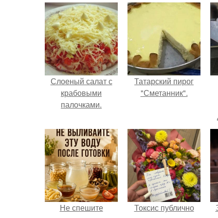
Слоеный салат с
Татарский пирог
крабовыми
"Сметанник".
палочками.
Не спешите
Токсис публично