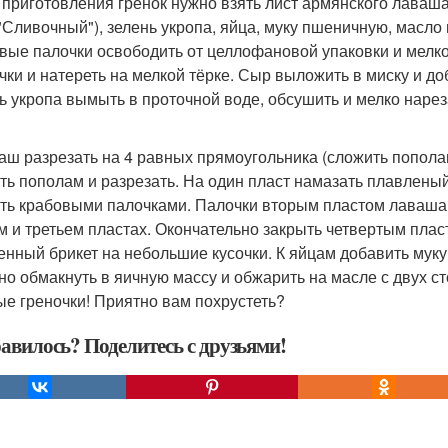
я приготовления гренок нужно взять лист армянского лаваш
"Сливочный"), зелень укропа, яйца, муку пшеничную, масло
вые палочки освободить от целлофановой упаковки и мелко 
чки и натереть на мелкой тёрке. Сыр выложить в миску и д
ь укропа вымыть в проточной воде, обсушить и мелко нарез
ваш разрезать на 4 равных прямоугольника (сложить попола
ть пополам и разрезать. На один пласт намазать плавлены
ть крабовыми палочками. Палочки вторым пластом лаваша 
м и третьем пластах. Окончательно закрыть четвертым пла
енный брикет на небольшие кусочки. К яйцам добавить муку
но обмакнуть в яичную массу и обжарить на масле с двух с
ые греночки! Приятно вам похрустеть?
авилось? Поделитесь с друзьями!