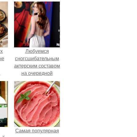
ых
Любуемся
не
сногсшибательным
актерским составом
а
на очередной
премьере нового
человека - паука.
Самая популярная