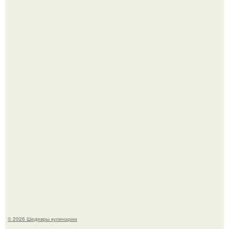
Самая популярная еда летом - мороженое.
Лето - лучшее время для сочных овощей, свежей зелени
и салатов, которые готовятся буквально за несколько
минут.
© 2026 Шедевры кулинарии