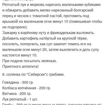
Репчатый лук и морковь нарезать маленькими кубиками
и обжарить добавить мелко нарезанный болгарский
перец и чеснок с томатной пастой, протомить под
крышкой на маленьком огне минут 10 (помешивая чтобы
не подгорело).
Зажарку к варёному нуту и фрикаделькам выложить.
Добавить картофель натёртый на крупной тёрке,
посолить, поперчить, как суп закипит томить его на
маленьком огне минут 20, затем выключить и дать супу
настоятся минут 10.
При подаче посыпать зеленью.
Приятного аппетита!
6. солянка по "Сибирски"с грибами.
Говядина - 300 гр.
Колбаса копчённая - 200 гр.
Ветчина - 200 гр.
Лук репчатый - 1 шт.
Грибы - 200 гр (у меня лесные опята, заранее отварные).