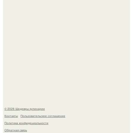
Сын Луи де фюнеса, который выбрал свой путь.
Первый раз я попробовал его, когда приехал в гости к
деду.
© 2026 Шедевры кулинарии
Контакты
Пользовательское соглашение
Политика конфидециальности
Обратная связь