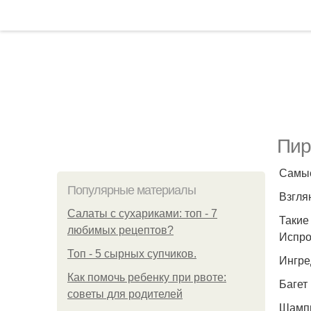
Пир
Самые
Популярные материалы
Взгля
Салаты с сухариками: топ - 7
Такие
любимых рецептов?
Испро
Топ - 5 сырных супчиков.
Ингре
Как помочь ребенку при рвоте:
Багет 
советы для родителей
Шампи