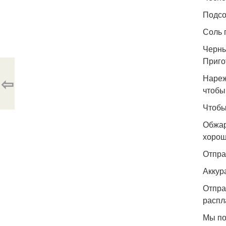
Подсо
Соль 
Черны
Приго
Нареж
⇦
чтобы
Чтобы
Обжар
хорош
Отпра
Аккур
Отпра
распл
Мы по