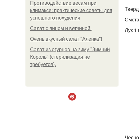
Противодействие весам при
Тверд
климаксе: практические советы для
успешного похудения
Смета
Салат с яйцом и ветчиной.
Лук 1 
Очень вкусный салат "Аленка"!
Салат из огурцов на зиму "Зимний
Король" (стерилизация не
требуется).
Чеснок