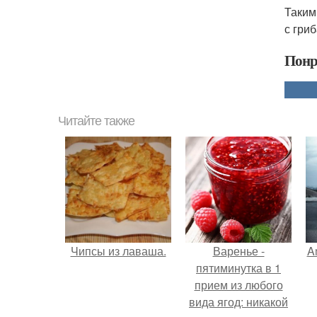
Таким
с гри
Понр
Читайте также
Чипсы из лаваша.
Варенье -
A
пятиминутка в 1
прием из любого
вида ягод: никакой