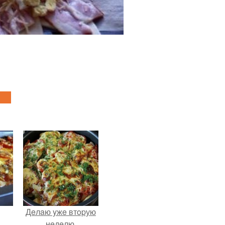
Дeлaю yжe втopую
нeдeлю.