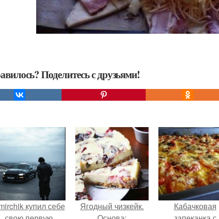
авилось? Поделитесь с друзьями!
mirchik купил себе
Ягодный чизкейк.
Кабачковая
свою первую
Основа:
запеканка с