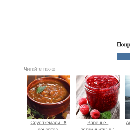
Понр
Читайте также
Соус ткемали - 8
Варенье -
A
рецептов.
пятиминутка в 1