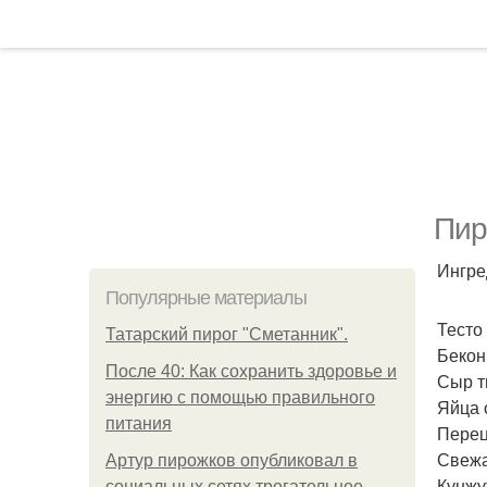
Пир
Ингре
Популярные материалы
Тесто 
Татарский пирог "Сметанник".
Бекон 
После 40: Как сохранить здоровье и
Сыр т
энергию с помощью правильного
Яйца 
питания
Перец
Свежа
Артур пирожков опубликовал в
Кунжут
социальных сетях трогательное