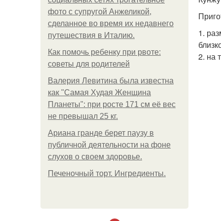
фото с супругой Анжеликой,
Приго
сделанное во время их недавнего
1. ра
путешествия в Италию.
близко
Как помочь ребенку при рвоте:
2. на
советы для родителей
Валерия Левитина была известна
как "Самая Худая Женщина
Планеты": при росте 171 см её вес
не превышал 25 кг.
Ариана гранде берет паузу в
публичной деятельности на фоне
слухов о своем здоровье.
Печеночный торт. Ингредиенты.