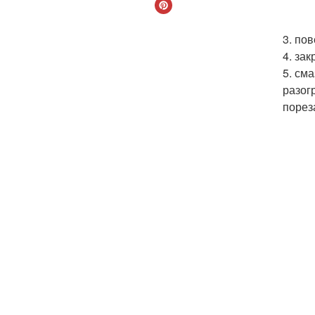
3. по
4. за
5. см
разог
порез