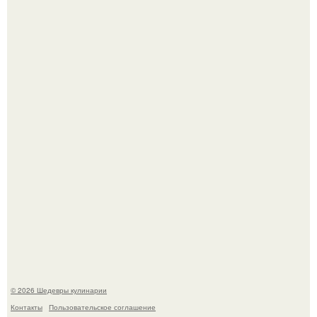
Зендея в рамках промо - тура нового "Человека - Паука"
в Лос-анджелесе.
Токсис публично извинился перед генсухой на концерте
крида.
© 2026 Шедевры кулинарии
Контакты
Пользовательское соглашение