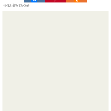
Читайте также
Супер тесто на ПЕЛЬМЕНИ и вареники.
Аня Тейлор - Джой провела детство и юность,
перемещаясь между двумя совершенно разными
культурами - Аргентиной и Великобританией.