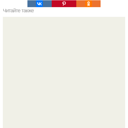
Читайте также
Картофельные рогалики. Ингредиенты:
Кабачковая запеканка с фаршем и помидорами.