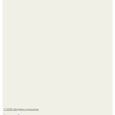
Токсис публично извинился перед генсухой на концерте
крида.
Зендея получила номинацию на премию "Эмми" в
категории "лучшая актриса в драматическом сериале" за
третий сезон "эйфории".
© 2026 Шедевры кулинарии