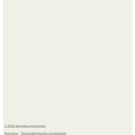
Токсис публично извинился перед генсухой на концерте
крида.
Мария порошина показала повзрослевшую дочь.
© 2026 Шедевры кулинарии
Контакты
Пользовательское соглашение