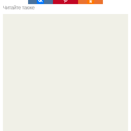
Читайте также
Соус ткемали - 8 рецептов.
Варенье - пятиминутка в 1 прием из любого вида ягод:
никакой длительной варки, все витамины на месте!