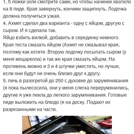
1, 5 ложки (или смотрите сами, но чтобы начинки хватило
на 8 пиде. Края завернуть, кончики защипнуть. Лодочка
должна получиться узкая.
4. Ахмет сделал два варианта - одну с яйцом, другую с
сыром. И я сделала так.
Яйцо взбить вилкой, добавить в серединку немного.
Края теста смазать яйцом (Ахмет не смазывал края,
поэтому как хотите. Вторую лодочку посыпать сыром (у
меня моцарелла) и так же края смазать яйцом. На
противень можно и 3 и 4 штучки уместить, но лучше,
если они будут не очень близко друг к другу.
5. печь в разогретой до 250 с духовке до зарумянивания
(я пока пылесосила, они у меня слегка перерумянились,
другие я уже пекла до легкого зарумянивания. Готовые
пиде выложить на блюдо (я на доску. Подают их
разрезанными на части.