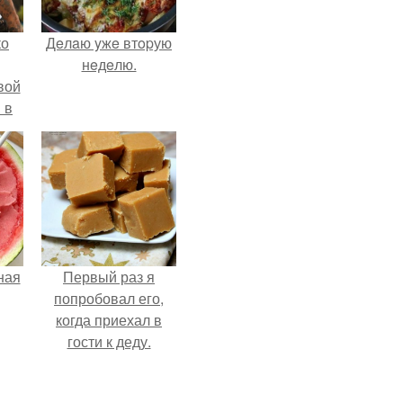
ко
Дeлaю yжe втopую
нeдeлю.
вой
 в
ых
ная
Первый раз я
попробовал его,
когда приехал в
гости к деду.