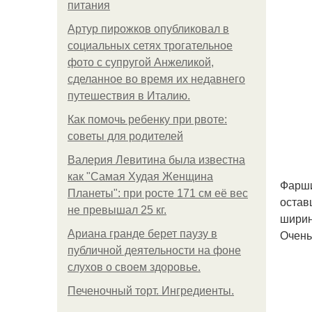
питания
Артур пирожков опубликовал в
социальных сетях трогательное
фото с супругой Анжеликой,
сделанное во время их недавнего
путешествия в Италию.
Как помочь ребенку при рвоте:
советы для родителей
Валерия Левитина была известна
как "Самая Худая Женщина
Фарши
Планеты": при росте 171 см её вес
остав
не превышал 25 кг.
ширин
Очень
Ариана гранде берет паузу в
публичной деятельности на фоне
слухов о своем здоровье.
Печеночный торт. Ингредиенты.