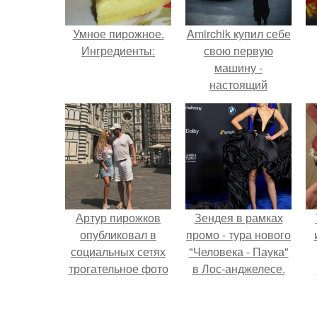
Умное пирожное.
Amirchik купил себе
Ингредиенты:
свою первую
машину -
настоящий
автомобиль мечты
для многих
автолюбителей.
Артур пирожков
Зендея в рамках
опубликовал в
промо - тура нового
социальных сетях
"Человека - Паука"
трогательное фото
в Лос-анджелесе.
с супругой
Анжеликой,