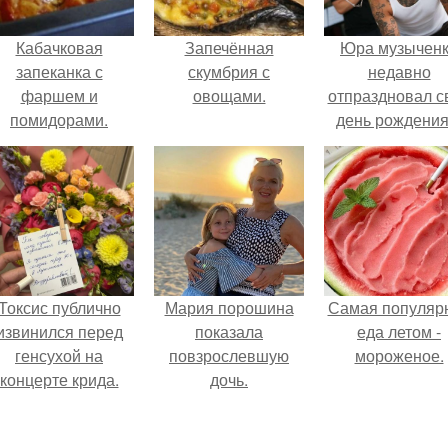
Кабачковая
Запечённая
Юра музычен
запеканка с
скумбрия с
недавно
фаршем и
овощами.
отпраздновал с
помидорами.
день рождения
кругу самых
близких и родн
людей.
Токсис публично
Мария порошина
Самая популяр
извинился перед
показала
еда летом -
генсухой на
повзрослевшую
мороженое.
концерте крида.
дочь.