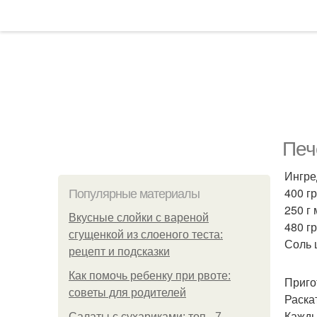
Печ
Ингре
400 г
Популярные материалы
250 г
Вкусные слойки с вареной
480 гр
сгущенкой из слоеного теста:
Соль 
рецепт и подсказки
Как помочь ребенку при рвоте:
Приго
советы для родителей
Раска
Кажды
Салаты с сухариками: топ - 7