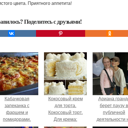
истого цвета. Приятного аппетита!
авилось? Поделитесь с друзьями!
Кабачковая
Кокосовый крем
Ариана гранд
запеканка с
для торта.
берет паузу 
фаршем и
Кокосовый торт.
публичной
помидорами.
Для крема:
деятельности 
фоне слухов 