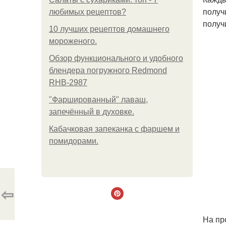
получ
любимых рецептов?
получ
10 лучших рецептов домашнего
мороженого.
Обзор функционального и удобного
блендера погружного Redmond
RHB-2987
"Фаршированный" лаваш,
запечённый в духовке.
Кабачковая запеканка с фаршем и
помидорами.
⇦
На пр