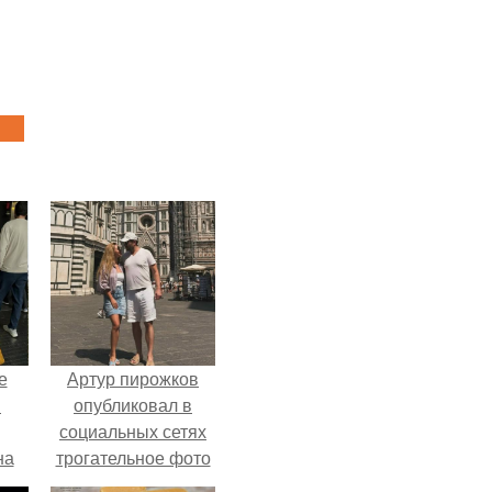
е
Артур пирожков
в
опубликовал в
социальных сетях
на
трогательное фото
о
с супругой