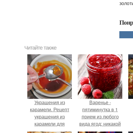
золот
Понр
Читайте также
Украшения из
Варенье -
карамели. Рецепт
пятиминутка в 1
украшения из
прием из любого
карамели для
вида ягод: никакой
тортов и пирожных.
длительной варки,