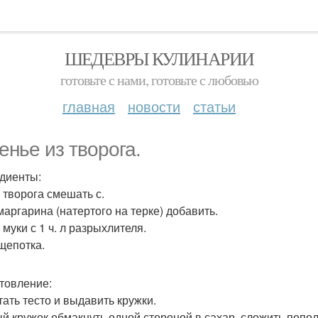
ШЕДЕВРЫ КУЛИНАРИИ
готовьте с нами, готовьте с любовью
главная
новости
статьи
енье из творога.
диенты:
р творога смешать с.
 маргарина (натертого на терке) добавить.
 муки с 1 ч. л разрыхлителя.
щепотка.
товление:
тать тесто и выдавить кружки.
й кружок обмакнуть одной стороной в сахар, сложить попо