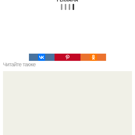
Читайте также
Торт "Kрепвиль". Время приготовления: 80 мин.