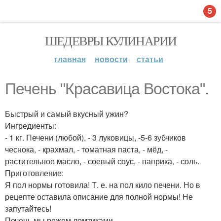
5
ШЕДЕВРЫ КУЛИНАРИИ
главная
новости
статьи
Печень "Красавица Востока".
Быстрый и самый вкусный ужин?
Ингредиенты:
- 1 кг. Печени (любой), - 3 луковицы, -5-6 зубчиков
чеснока, - крахмал, - томатная паста, - мёд, -
растительное масло, - соевый соус, - паприка, - соль.
Приготовление:
Я пол нормы готовила! Т. е. на пол кило печени. Но в
рецепте оставила описание для полной нормы! Не
запутайтесь!
Печень мы режем ломтиками.