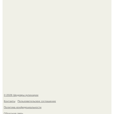
Первый раз я попробовал его, когда приехал в гости к
деду.
Лето - лучшее время для сочных овощей, свежей зелени
и салатов, которые готовятся буквально за несколько
минут.
© 2026 Шедевры кулинарии
Контакты
Пользовательское соглашение
Политика конфидециальности
Обратная связь