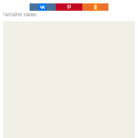
Читайте также
Совет дня. Мы чистим кровь самыми безопасными
способами.