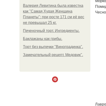
Морко
Валерия Левитина была известна
Помид
как "Самая Худая Женщина
Чеснок
Планеты": при росте 171 см её вес
не превышал 25 кг.
Печеночный торт. Ингредиенты.
Баклажаны как грибы.
Торт без выпечки "Виноградинка".
Замечательный рецепт. Медовик".
Лавро