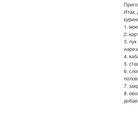
Приго
Итак,
курин
1. мо
2. ка
3. лу
нарез
4. ка
5. ст
6. сл
полов
7. за
8. ов
добав