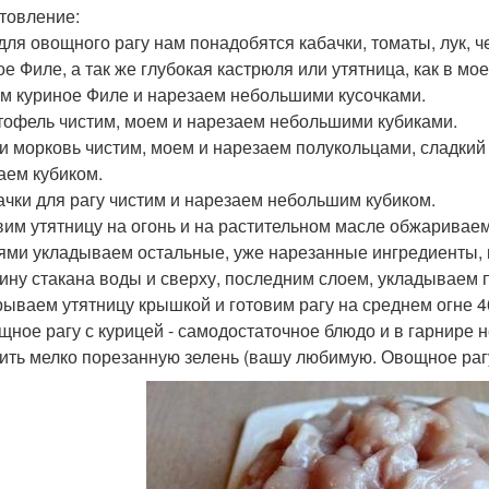
товление:
 для овощного рагу нам понадобятся кабачки, томаты, лук, ч
ое Филе, а так же глубокая кастрюля или утятница, как в мо
ем куриное Филе и нарезаем небольшими кусочками.
ртофель чистим, моем и нарезаем небольшими кубиками.
к и морковь чистим, моем и нарезаем полукольцами, сладкий
аем кубиком.
бачки для рагу чистим и нарезаем небольшим кубиком.
авим утятницу на огонь и на растительном масле обжариваем
оями укладываем остальные, уже нарезанные ингредиенты, 
ину стакана воды и сверху, последним слоем, укладываем
крываем утятницу крышкой и готовим рагу на среднем огне 4
ощное рагу с курицей - самодостаточное блюдо и в гарнире 
ить мелко порезанную зелень (вашу любимую. Овощное рагу 