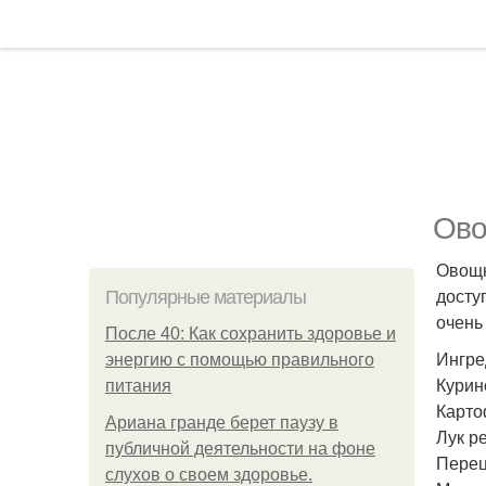
Ово
Овощн
досту
Популярные материалы
очень
После 40: Как сохранить здоровье и
Ингре
энергию с помощью правильного
Курино
питания
Картоф
Ариана гранде берет паузу в
Лук р
публичной деятельности на фоне
Перец
слухов о своем здоровье.