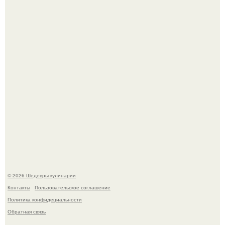
Токсис публично извинился перед генсухой на концерте
крида.
Мария порошина показала повзрослевшую дочь.
© 2026 Шедевры кулинарии
Контакты
Пользовательское соглашение
Политика конфидециальности
Обратная связь