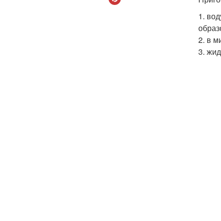
1. во
образ
2. в 
3. жи