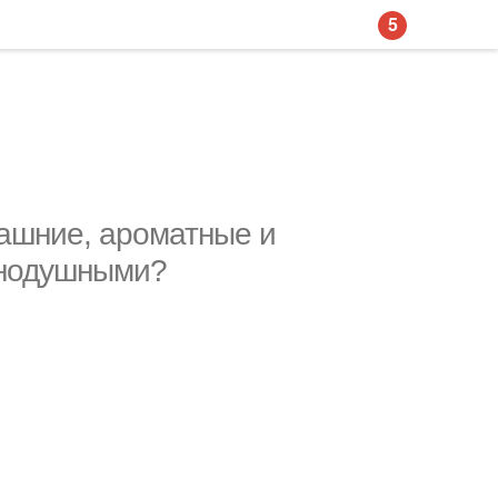
5
ашние, ароматные и
внодушными?