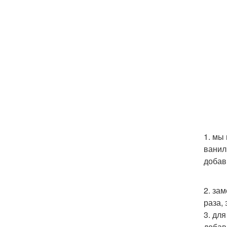
1. мы
ванил
добав
2. за
раза, 
3. дл
добав