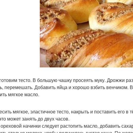
 готовим тесто. В большую чашку просеять муку. Дрожжи раз
ь, перемешать. Добавить яйца и хорошо взбить венчиком. Вы
ить мягкое масло.
месить мягкое, эластичное тесто, накрыть и поставить его в 
это может занять до двух часов.
я ореховой начинки следует растопить масло, добавить сах
ить столько молока, чтобы получилась густая каша. По жел