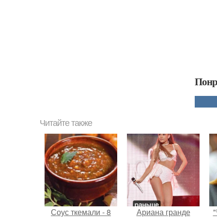
Понр
Читайте также
Соус ткемали - 8
Ариана гранде
"