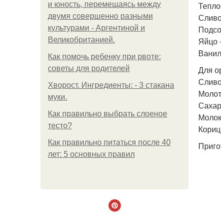
и юность, перемещаясь между
Тепло
двумя совершенно разными
Сливо
культурами - Аргентиной и
Подсол
Великобританией.
Яйцо -
Ванил
Как помочь ребенку при рвоте:
советы для родителей
Для о
Сливо
Хворост. Ингредиенты: - 3 стакана
Молот
муки.
Сахар 
Как правильно выбрать слоеное
Молоко
тесто?
Корица
Как правильно питаться после 40
Приго
лет: 5 основных правил