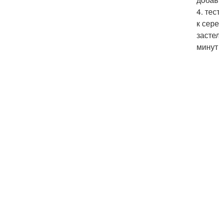
4. те
к сере
засте
минут