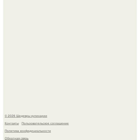
Зендея в рамках промо - тура нового "Человека - Паука"
в Лос-анджелесе.
Токсис публично извинился перед генсухой на концерте
крида.
© 2026 Шедевры кулинарии
Контакты
Пользовательское соглашение
Политика конфидециальности
Обратная связь