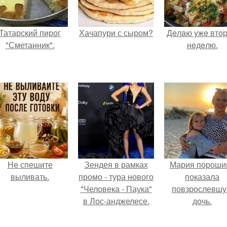
Татарский пирог
Хачапури с сыром?
Дeлaю yжe втo
"Сметанник".
нeдeлю.
Не спешите
Зендея в рамках
Мария пороши
выливать.
промо - тура нового
показала
"Человека - Паука"
повзрослевш
в Лос-анджелесе.
дочь.