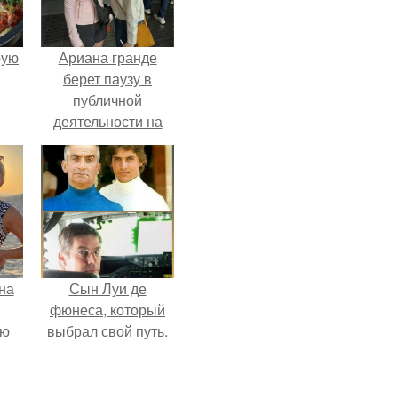
pую
Ариана гранде
берет паузу в
публичной
деятельности на
фоне слухов о
своем здоровье.
на
Сын Луи де
фюнеса, который
ую
выбрал свой путь.