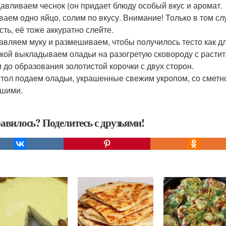
давливаем чеснок (он придает блюду особый вкус и аромат.
иваем одно яйцо, солим по вкусу. Внимание! Только в том с
сть, её тоже аккуратно слейте.
бавляем муку и размешиваем, чтобы получилось тесто как дл
жкой выкладываем оладьи на разогретую сковороду с расти
 до образования золотистой корочки с двух сторон.
 стол подаем оладьи, украшенные свежим укропом, со сметно
шими.
авилось? Поделитесь с друзьями!