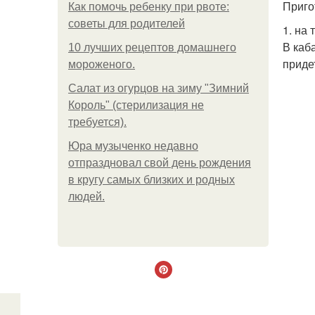
Приго
Как помочь ребенку при рвоте:
советы для родителей
1. на 
В каб
10 лучших рецептов домашнего
приде
мороженого.
Салат из огурцов на зиму "Зимний
Король" (стерилизация не
требуется).
Юра музыченко недавно
отпраздновал свой день рождения
в кругу самых близких и родных
людей.