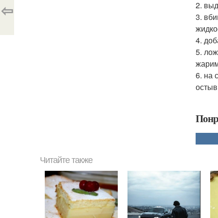
⇦
2. вы
3. вб
жидко
4. до
5. ло
жарим
6. на
остыв
Понр
Читайте также