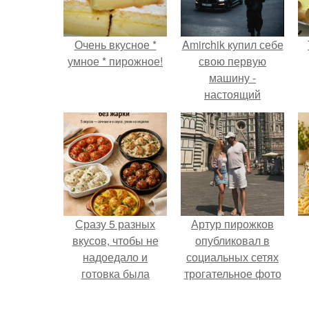
Очень вкусное *
Amirchik купил себе
умное * пирожное!
свою первую
машину -
настоящий
автомобиль мечты
для многих
автолюбителей.
Сразу 5 разных
Артур пирожков
вкусов, чтобы не
опубликовал в
надоедало и
социальных сетях
готовка была
трогательное фото
проще.
с супругой
Анжеликой,