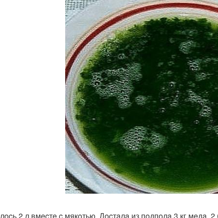
лocь 2 л вмecтe c мякoтью. Дocтaлa из пoдпoлa 3 кг мeдa, 2