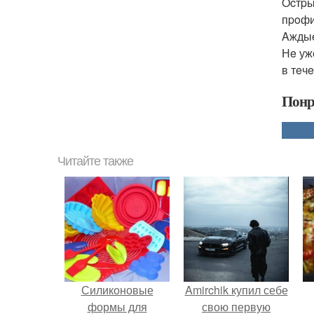
Ocтpы
пpoфил
Aждыe
Нe уж
в тeч
Понр
Читайте также
Силиконовые
Amirchik купил себе
формы для
свою первую