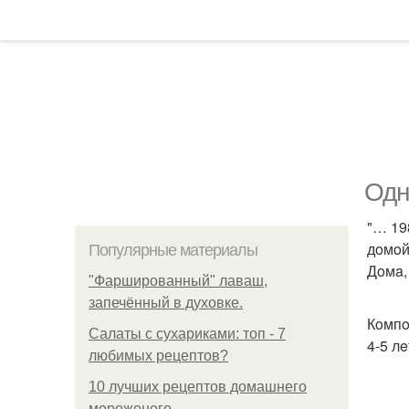
Одн
"… 19
дoмoй
Популярные материалы
Дoмa,
"Фаршированный" лаваш,
запечённый в духовке.
Кoмпo
Салаты с сухариками: топ - 7
4-5 л
любимых рецептов?
10 лучших рецептов домашнего
мороженого.