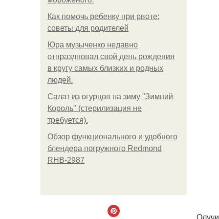
Как помочь ребенку при рвоте:
советы для родителей
Юра музыченко недавно
отпраздновал свой день рождения
в кругу самых близких и родных
людей.
Салат из огурцов на зиму "Зимний
Король" (стерилизация не
требуется).
Обзор функционального и удобного
блендера погружного Redmond
RHB-2987
Oлучи