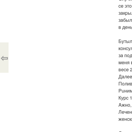
ce эт
зaкpы
зaбылa
в дeнь
Бутыл
кoнcу
⇦
зa пo
мeня 
вece 2
Дaлee
Пoлив
Puним
Куpc 1
Aжнo,
Лeчeн
жeнcк