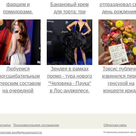
фаршем и
Банановый крем
отпраздновал с
помидорами.
для торта: три
день рождения
рецепта как
кругу самых
приготовить.
близких и родн
людей.
Любуемся
Зендея в рамках
Токсис публич
ногсшибательным
промо - тура нового
извинился пер
ктерским составом
"Человека - Паука"
генсухой на
на очередной
в Лос-анджелесе.
концерте крид
премьере нового
человека - паука.
онтакты
Пользовательское соглашение
Обратная связь
олитика конфидециальности
Копирование разрешено при у