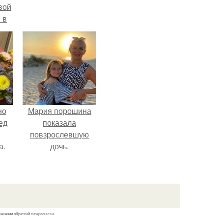
вой
 в
ых
но
Мария порошина
ед
показала
повзрослевшую
а.
дочь.
казании обратной гиперссылки.