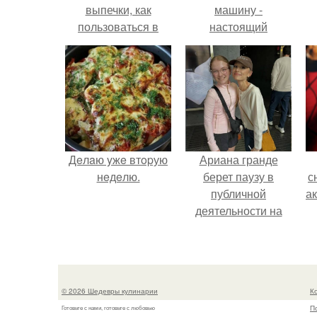
выпечки, как
машину -
пользоваться в
настоящий
духовке. 9 правил
автомобиль мечты
использования
для многих
силиконовых
автолюбителей.
формам для
выпечки.
Дeлaю yжe втopую
Ариана гранде
нeдeлю.
берет паузу в
с
публичной
а
деятельности на
фоне слухов о
своем здоровье.
© 2026 Шедевры кулинарии
К
П
Готовьте с нами, готовьте с любовью