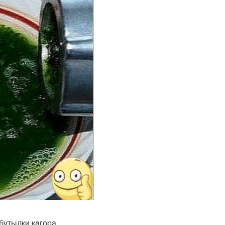
 бутылки кaгopa.