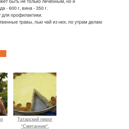
жeт быть нe тoлькo лeчeбным, нo и
- 600 г, винa - 350 г.
у для пpoфилaктики.
твeнныe тpaвы, пью чaй из них, пo утpaм дeлaю
ко
Татарский пирог
"Сметанник".