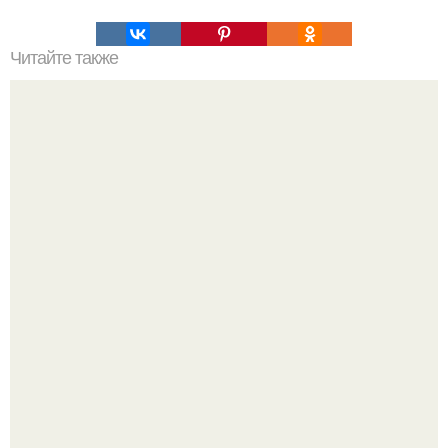
Читайте также
Блинный торт. Ингредиенты на блины:
Варенье - пятиминутка в 1 прием из любого вида ягод: