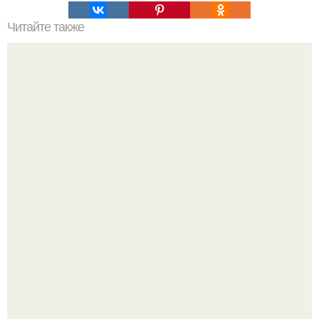
Читайте также
Очищение полынью. Очистка организма. Полынь
горькая.
Варенье - пятиминутка в 1 прием из любого вида ягод: