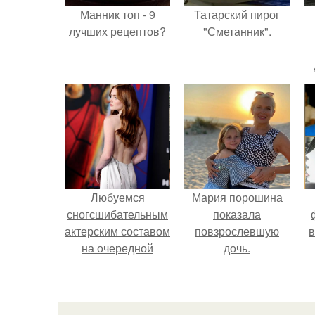
Манник топ - 9
Татарский пирог
лучших рецептов?
"Сметанник".
Любуемся
Мария порошина
сногсшибательным
показала
актерским составом
повзрослевшую
в
на очередной
дочь.
премьере нового
человека - паука.