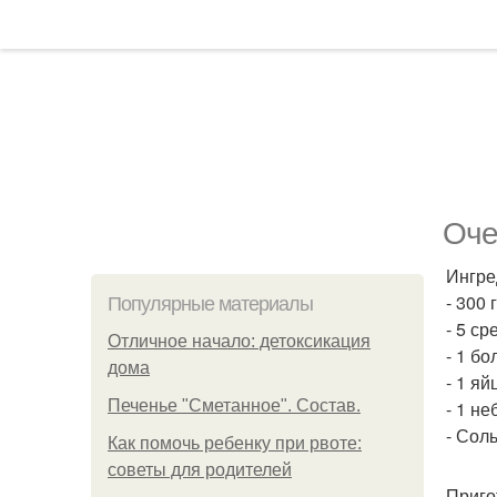
Оче
Ингре
- 300 
Популярные материалы
- 5 с
Отличное начало: детоксикация
- 1 б
дома
- 1 яй
Печенье "Сметанное". Состав.
- 1 н
- Соль
Как помочь ребенку при рвоте:
советы для родителей
Приго