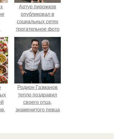
ых
Артур пирожков
не
опубликовал в
социальных сетях
а
трогательное фото
с супругой
Анжеликой,
сделанное во
время их недавнего
путешествия в
Италию.
е
Родион Газманов
ных
тепло поздравил
ей
своего отца,
ов,
знаменитого певца
тся
Олега Газманова, с
важным юбилеем -
т.
75-летием.