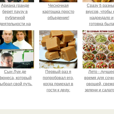
Ариана гранде
Чесночная
Сразу 5 разн
берет паузу в
картошка просто
вкусов, чтобы 
публичной
объедение!
надоедало и
деятельности на
готовка был
фоне слухов о
проще.
своем здоровье.
Сын Луи де
Первый раз я
Лето - лучше
фюнеса, который
попробовал его,
время для соч
ыбрал свой путь.
когда приехал в
овощей, свеж
гости к деду.
зелени и салат
которые готовя
буквально за
несколько мину