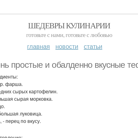
ШЕДЕВРЫ КУЛИНАРИИ
готовьте с нами, готовьте с любовью
главная
новости
статьи
нь простые и обалденно вкусные те
диенты:
гр. фарша.
редних сырых картофелин.
ольшая сырая морковка.
цо.
ебольшая луковица.
, - перец по вкусу.
товление: