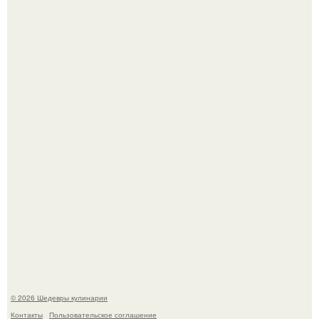
Сын Луи де фюнеса, который выбрал свой путь.
Самая популярная еда летом - мороженое.
© 2026 Шедевры кулинарии
Контакты
Пользовательское соглашение