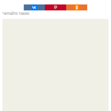
Читайте также
Крем банановый для торта. Банановый крем для торта:
три рецепта как приготовить.