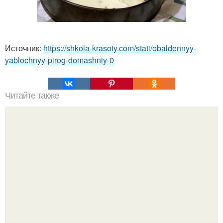
Источник:
https://shkola-krasoty.com/stati/obaldennyy-
yablochnyy-pirog-domashniy-0
Читайте также
Всем привет! Ищу вегетарианцев, веганов, сыроедов и
вообще всех тех, кто интересуется правильным
питанием и здоровым образом жизни.