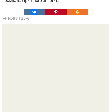
посыпать. Приятного аппетита!
Читайте также
Десерт из кукурузных палочек со сгущёнкой.