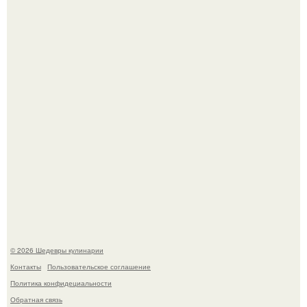
Зендея в рамках промо - тура нового "Человека - Паука"
в Лос-анджелесе.
Сын Луи де фюнеса, который выбрал свой путь.
© 2026 Шедевры кулинарии
Контакты
Пользовательское соглашение
Политика конфидециальности
Обратная связь