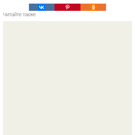
Читайте также
Украшения из карамели. Рецепт украшения из карамели
для тортов и пирожных.