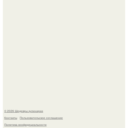
Зендея получила номинацию на премию "Эмми" в
категории "лучшая актриса в драматическом сериале" за
третий сезон "эйфории".
Мария порошина показала повзрослевшую дочь.
© 2026 Шедевры кулинарии
Контакты
Пользовательское соглашение
Политика конфидециальности