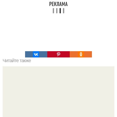
Читайте также
Яблочный смузи в блендере. 15 лучших рецептов смузи
с яблоками