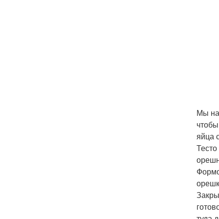
Мы на
чтобы
яйца 
Тесто
орешн
Формо
орешк
Закры
готов
туда 