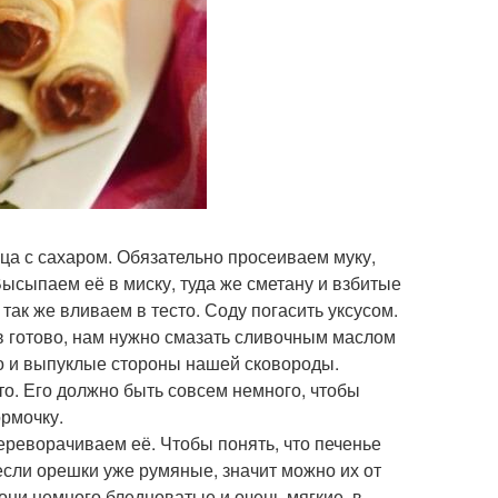
йца с сахаром. Обязательно просеиваем муку,
Высыпаем её в миску, туда же сметану и взбитые
так же вливаем в тесто. Соду погасить уксусом.
ов готово, нам нужно смазать сливочным маслом
но и выпуклые стороны нашей сковороды.
то. Его должно быть совсем немного, чтобы
рмочку.
реворачиваем её. Чтобы понять, что печенье
 если орешки уже румяные, значит можно их от
 они немного бледноватые и очень мягкие, в