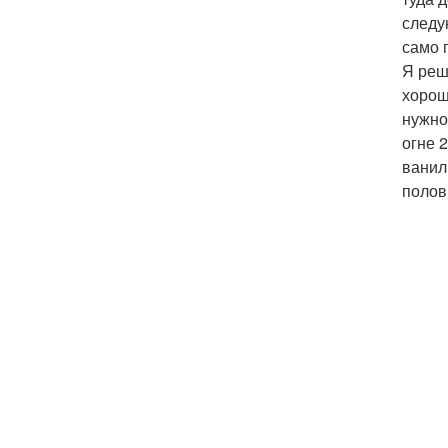
следу
само 
Я реш
хорош
нужно
огне 
ванил
полов