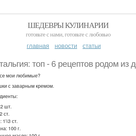
ШЕДЕВРЫ КУЛИНАРИИ
готовьте с нами, готовьте с любовью
главная
новости
статьи
тальгия: топ - 6 рецептов родом из 
все мои любимые?
шки с заварным кремом.
диенты:
2 шт.
2 ст.
 1\\3 ст.
а: 100 г.
чное масло: 100 г.