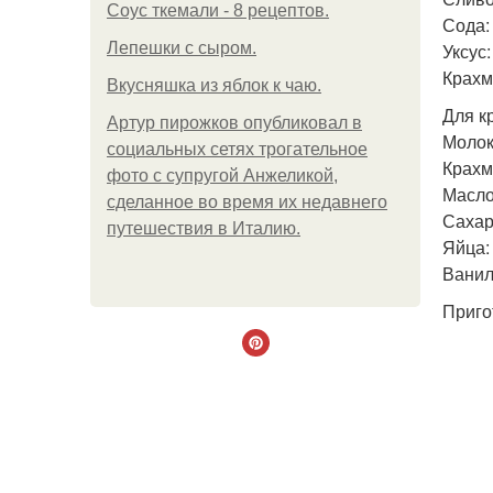
Соус ткемали - 8 рецептов.
Сода: 
Лепешки с сыром.
Уксус: 
Крахма
Вкусняшка из яблок к чаю.
Для к
Артур пирожков опубликовал в
Молоко
социальных сетях трогательное
Крахма
фото с супругой Анжеликой,
Масло
сделанное во время их недавнего
Сахар:
путешествия в Италию.
Яйца: 
Ванил
Приго