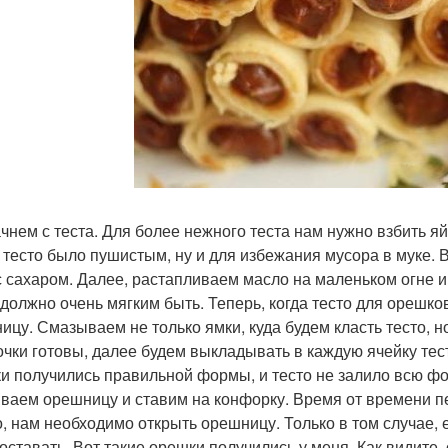
чнем с теста. Для более нежного теста нам нужно взбить я
 тесто было пушистым, ну и для избежания мусора в муке. 
с сахаром. Далее, растапливаем масло на маленьком огне и 
 должно очень мягким быть. Теперь, когда тесто для орешк
ицу. Смазываем не только ямки, куда будем класть тесто, 
чки готовы, далее будем выкладывать в каждую ячейку тес
и получились правильной формы, и тесто не залило всю фо
ваем орешницу и ставим на конфорку. Время от времени пе
о, нам необходимо открыть орешницу. Только в том случае,
доставать. Вот такие орешки получились у меня. Как видите,