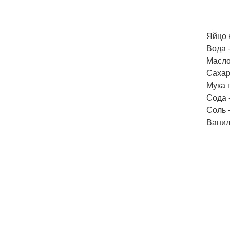
Яйцо к
Вода -
Масло 
Сахар 
Мука 
Сода 
Соль 
Ванил