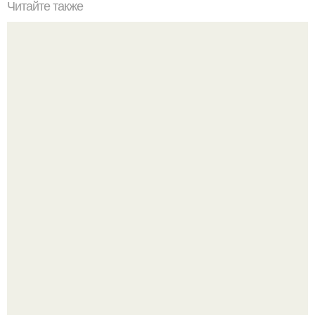
Читайте также
Оладьи с яблоками для детей до 2 лет. Яблочные
оладьи? Делаю такие оладьи для ребенка постоянно,
особенно в сезон яблок.
Варенье - пятиминутка в 1 прием из любого вида ягод: