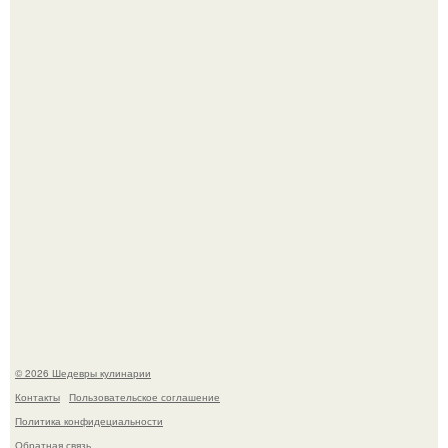
Зендея получила номинацию на премию "Эмми" в
категории "лучшая актриса в драматическом сериале" за
третий сезон "эйфории".
Самая популярная еда летом - мороженое.
© 2026 Шедевры кулинарии
Контакты
Пользовательское соглашение
Политика конфидециальности
Обратная связь