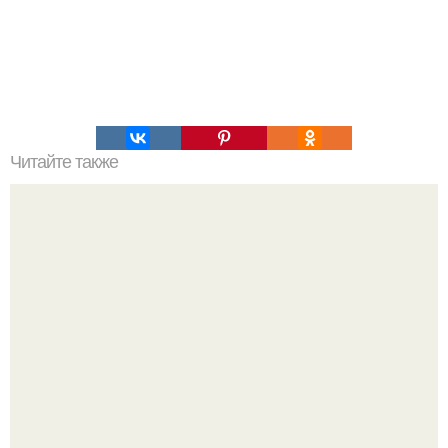
Читайте также
Крем банановый для торта. Банановый крем для торта:
три рецепта как приготовить.