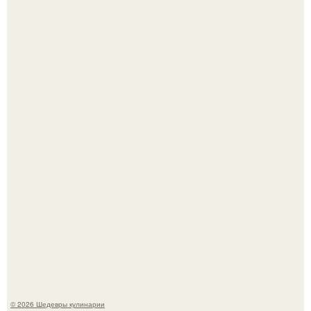
Мария порошина показала повзрослевшую дочь.
Сын Луи де фюнеса, который выбрал свой путь.
© 2026 Шедевры кулинарии