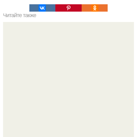
Читайте также
Медовая тыква - вкуснейший десерт.
Варенье - пятиминутка в 1 прием из любого вида ягод: