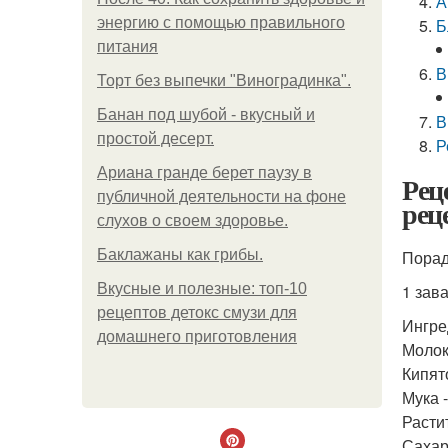
А
энергию с помощью правильного
Б
питания
В
Торт без выпечки "Виноградинка".
Банан под шубой - вкусный и
В
простой десерт.
Р
Ариана гранде берет паузу в
Рец
публичной деятельности на фоне
рец
слухов о своем здоровье.
Баклажаны как грибы.
Порад
Вкусные и полезные: топ-10
1 зав
рецептов детокс смузи для
Ингре
домашнего приготовления
Молоко
Кипято
Мука -
Расти
Сахар 