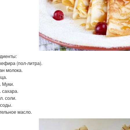
диенты:
 кефира (пол-литра).
кан молока.
йца.
т. Муки.
л. сахара.
 л. соли.
. соды.
тельное масло.