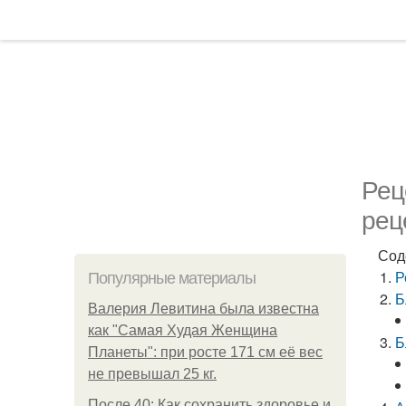
Рец
рец
Сод
Р
Популярные материалы
Б
Валерия Левитина была известна
как "Самая Худая Женщина
Б
Планеты": при росте 171 см её вес
не превышал 25 кг.
После 40: Как сохранить здоровье и