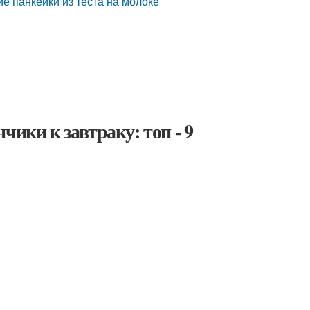
ие панкейки из теста на молоке
чики к завтраку: топ - 9