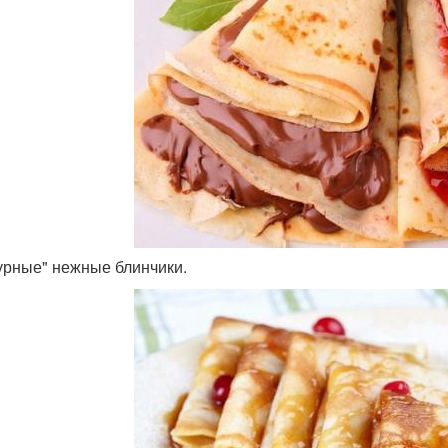
урные" нежные блинчики.