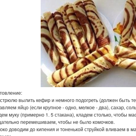
товление:
кастрюлю вылить кефир и немного подогреть (должен быть те
бавляем яйцо (если крупное - одно, мелкое - два), сахар, со
адем муку (примерно 1. 5 стакана), кладем столько, чтобы ма
щательно перемешиваем, чтобы не было комочков.
локо доводим до кипения и тоненькой струйкой вливаем в м