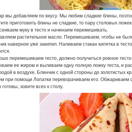
хар мы добавляем по вкусу. Мы любим сладкие блины, поэто
тите приготовить блины не сладкие, то пару столовых ложек
осеиваем муку в тесто и начинаем перемешивать.
бавляем растительное масло. Перемешиваем, чтобы не было
йник наверное уже закипел. Наливаем стакан кипятка в тесто
ится.
рошо перемешиваем тесто, должно получиться ровное тесто 
ваем ее жиром и выливаем одну полную ложку теста, и рас
родой в воздухе. Блинчик с одной стороны до золотистых к
тем при помощи Лопатки переворачиваем его. Обжариваем с
 готовы, зовите всех к столу.