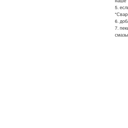
наше 
5. ес
"Свар
6. до
7. пе
смазы