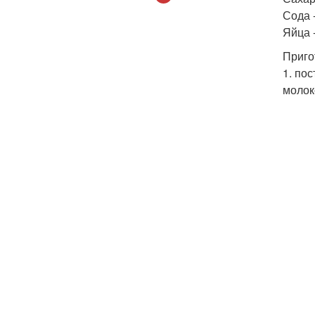
Сода -
Яйца -
Приго
1. пос
молок