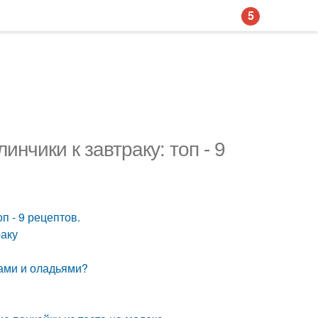
5
нчики к завтраку: топ - 9
п - 9 рецептов.
раку
ками и оладьями?