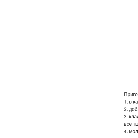
Приго
1. в 
2. до
3. кл
все т
4. мо