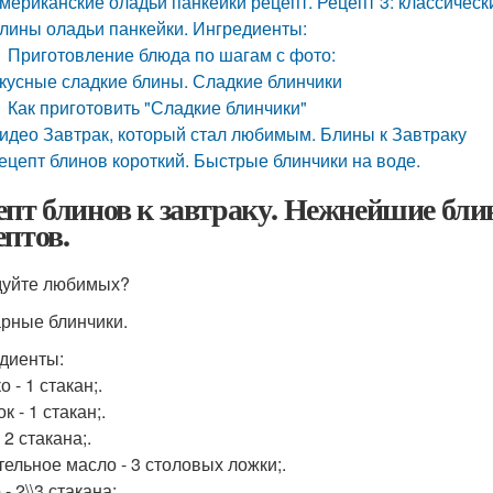
мериканские оладьи панкейки рецепт. Рецепт 3: классическ
лины оладьи панкейки. Ингредиенты:
Приготовление блюда по шагам с фото:
кусные сладкие блины. Сладкие блинчики
Как приготовить "Сладкие блинчики"
идео Завтрак, который стал любимым. Блины к Завтраку
ецепт блинов короткий. Быстрые блинчики на воде.
епт блинов к завтраку. Нежнейшие блин
ептов.
уйте любимых?
арные блинчики.
диенты:
 - 1 стакан;.
к - 1 стакан;.
 2 стакана;.
тельное масло - 3 столовых ложки;.
- 2\\3 стакана;.