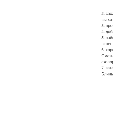
2. са
вы хо
3. пр
4. до
5. ча
вспен
6. хо
Смазы
сково
7. за
Блины