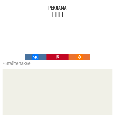
Читайте также
Украшения из карамели. Рецепт украшения из карамели