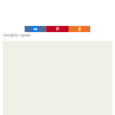
Читайте также
Утка с яблоками и апельсином. 2 вкуснейших рецепта:
утка с яблоками и утка запеченная с апельсинами.