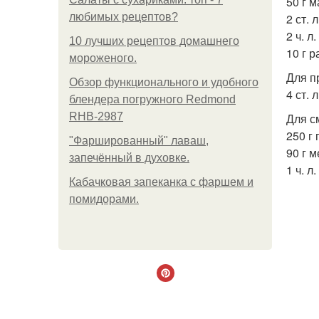
50 г м
любимых рецептов?
2 ст. л
2 ч. л
10 лучших рецептов домашнего
10 г 
мороженого.
Для п
Обзор функционального и удобного
4 ст. 
блендера погружного Redmond
RHB-2987
Для с
250 г
"Фаршированный" лаваш,
90 г 
запечённый в духовке.
1 ч. л
Кабачковая запеканка с фаршем и
помидорами.