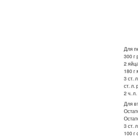
Для п
300 г
2 яйца
180 г
3 ст. 
ст. л.
2 ч. л
Для в
Остат
Остат
3 ст. 
100 г 