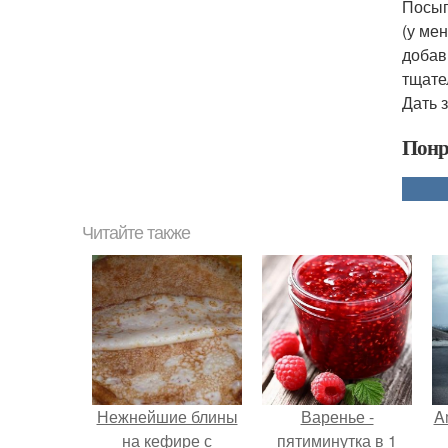
Посып
(у ме
добав
тщате
Дать 
Понр
Читайте также
Нежнейшие блины
Варенье -
A
на кефире с
пятиминутка в 1