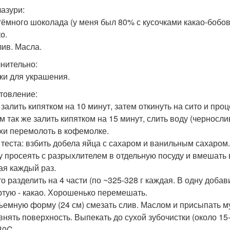
лазури:
 тёмного шоколада (у меня был 80% с кусочками какао-бобов
о.
лив. Масла.
нительно:
ки для украшения.
товление:
к залить кипятком на 10 минут, затем откинуть на сито и пр
юм так же залить кипятком на 15 минут, слить воду (черносл
ехи перемолоть в кофемолке.
я теста: взбить добела яйца с сахаром и ванильным сахаром
ку просеять с разрыхлителем в отдельную посуду и вмешать
ая каждый раз.
то разделить на 4 части (по ~325-328 г каждая. В одну добави
ртую - какао. Хорошенько перемешать.
зъемную форму (24 см) смезать слив. Маслом и присыпать му
внять поверхность. Выпекать до сухой зубочистки (около 15-
B0C.