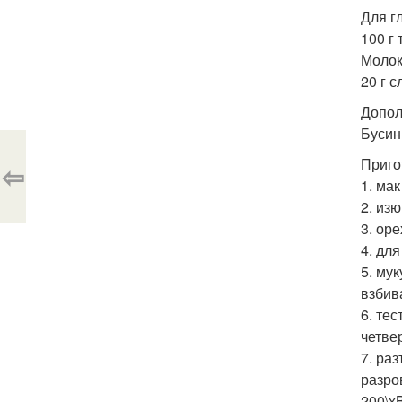
Для г
100 г
Молок
20 г с
Допол
Бусин
Приго
⇦
1. ма
2. из
3. ор
4. дл
5. му
взбив
6. тес
четве
7. ра
разро
200\x