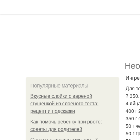
Нео
Ингре
Популярные материалы
Для т
? 350.
Вкусные слойки с вареной
4 яйца
сгущенкой из слоеного теста:
400 г
рецепт и подсказки
350 г 
Как помочь ребенку при рвоте:
50 г 
советы для родителей
50 г г
Салаты с сухариками: топ - 7