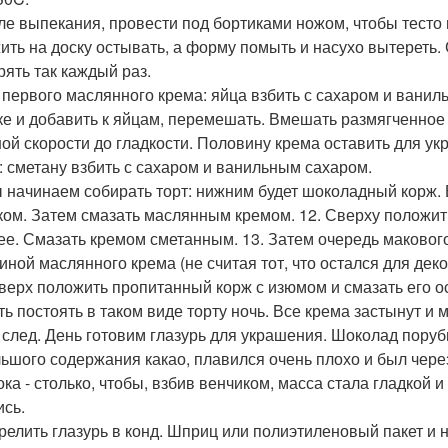
сле выпекания, провести под бортиками ножом, чтобы тесто
ить на доску остывать, а форму помыть и насухо вытереть.
рять так каждый раз.
я первого маслянного крема: яйца взбить с сахаром и вани
ке и добавить к яйцам, перемешать. Вмешать размягченное
ой скорости до гладкости. Половину крема оставить для ук
: сметану взбить с сахаром и ванильным сахаром.
ы начинаем собирать торт: нижним будет шоколадный корж. 
ком. Затем смазать маслянным кремом. 12. Сверху положит
ее. Смазать кремом сметанным. 13. Затем очередь макового
иной маслянного крема (не считая тот, что остался для деко
аверх положить пропитанный корж с изюмом и смазать его о
ать постоять в таком виде торту ночь. Все крема застынут и
а след. День готовим глазурь для украшения. Шоколад поруби
льшого содержания какао, плавился очень плохо и был через
ока - столько, чтобы, взбив венчиком, масса стала гладкой и
ись.
ерелить глазурь в конд. Шприц или полиэтиленовый пакет и 