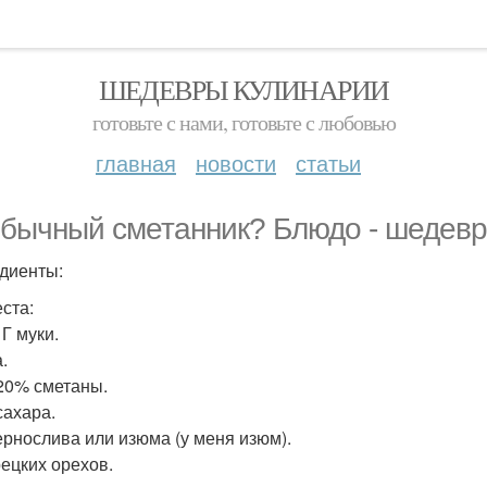
ШЕДЕВРЫ КУЛИНАРИИ
готовьте с нами, готовьте с любовью
главная
новости
статьи
бычный сметанник? Блюдо - шедев
диенты:
еста:
 Г муки.
.
 20% сметаны.
сахара.
чернослива или изюма (у меня изюм).
рецких орехов.