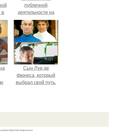
вой
публичной
 в
деятельности на
фоне слухов о
ых
своем здоровье.
на
Сын Луи де
фюнеса, который
ую
выбрал свой путь.
казании обратной гиперссылки.