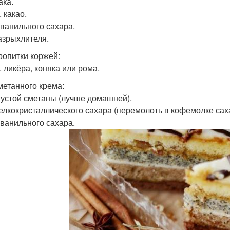
ака.
. какао.
. ванильного сахара.
разрыхлителя.
ропитки коржей:
л. ликёра, коняка или рома.
метанного крема:
 густой сметаны (лучше домашней).
мелкокристаллического сахара (перемолоть в кофемолке сах
. ванильного сахара.