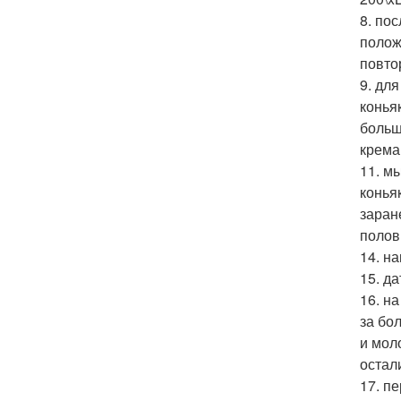
8. по
полож
повто
9. дл
конья
больш
крема
11. м
конья
заран
полов
14. н
15. д
16. н
за бо
и мол
остал
17. п