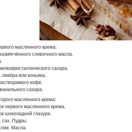
ервого маслянного крема:
 размягчённого сливочного масла.
.
 мелкокристаллического сахара.
л. ликёра или коньяка.
 растворимого кофе.
. ванильного сахара.
торого маслянного крема:
ок первого маслянного крема.
ок шоколадной глазури.
л. сах. Пудры.
слив. Масла.