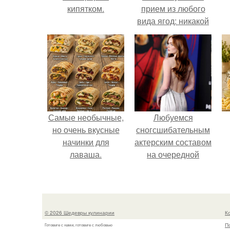
кипятком.
прием из любого
вида ягод: никакой
длительной варки,
а
все витамины на
месте!
Самые необычные,
Любуемся
но очень вкусные
сногсшибательным
начинки для
актерским составом
лаваша.
на очередной
премьере нового
человека - паука.
© 2026 Шедевры кулинарии
К
П
Готовьте с нами, готовьте с любовью