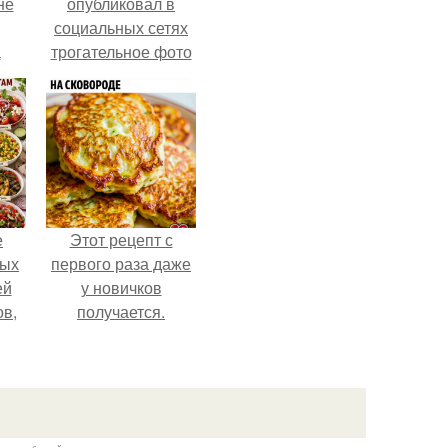
не
опубликовал в
социальных сетях
а
трогательное фото
с супругой
Анжеликой,
сделанное во
время их недавнего
путешествия в
Италию.
е
Этот рецепт с
ных
первого раза даже
ей
у новичков
ов,
получается.
тся
т.