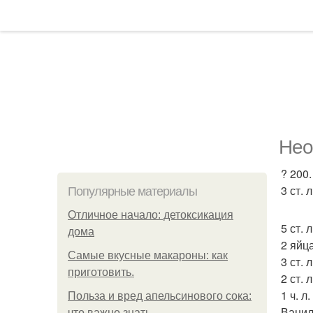
Нео
? 200.
3 ст. 
Популярные материалы
Отличное начало: детоксикация
5 ст. 
дома
2 яйца
Самые вкусные макароны: как
3 ст. 
приготовить.
2 ст. 
1 ч. л
Польза и вред апельсинового сока:
Ванил
что важно знать