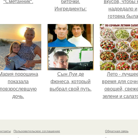
"Сметанник".
биточки.
вкусов, чтобы 
Ингредиенты:
надоедало и
готовка был
проще.
Мария порошина
Сын Луи де
Лето - лучше
показала
фюнеса, который
время для соч
повзрослевшую
выбрал свой путь.
овощей, свеж
дочь.
зелени и салат
которые готовя
буквально за
несколько мину
онтакты
Пользовательское соглашение
Обратная связь