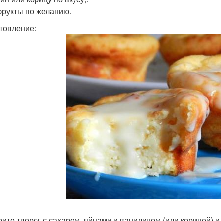
рукты по желанию.
товление:
рите творог с сахаром, яйцами и ванилином (или корицей) 