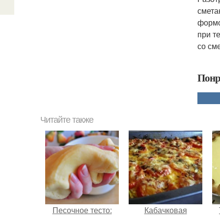
смета
формо
при т
со см
Понр
Читайте также
Песочное тесто:
Кабачковая