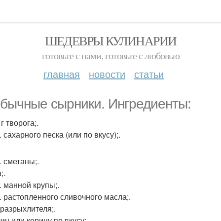
ШЕДЕВРЫ КУЛИНАРИИ
готовьте с нами, готовьте с любовью
главная
новости
статьи
бычные сырники. Ингредиенты:
 г творога;.
л. сахарного песка (или по вкусу);.
л. сметаны;.
;.
л. манной крупы;.
л. растопленного сливочного масла;.
. разрыхлителя;.
ин или корицу по вкусу;.