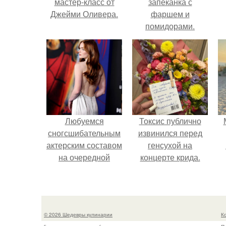
мастер-класс от
запеканка с
Джейми Оливера.
фаршем и
помидорами.
Любуемся
Токсис публично
сногсшибательным
извинился перед
актерским составом
генсухой на
на очередной
концерте крида.
премьере нового
человека - паука.
© 2026 Шедевры кулинарии
К