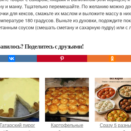
ну и манку. Тщательно перемешайте. По желанию можно до
чки для кексов, смажьте их маслом и выложите массу в них
емпературе 180 градусов. Выньте из духовки, подождите по
етанным соусом (смешать сметану и сахарную пудру) или с
авилось? Поделитесь с друзьями!
Татарский пирог
Картофельные
Сразу 5 разн