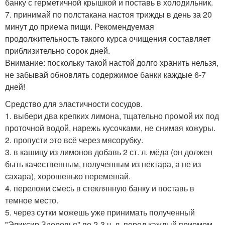
банку с герметичной крышкой и поставь в холодильник.
7. принимай по полстакана настоя трижды в день за 20
минут до приема пищи. Рекомендуемая
продолжительность такого курса очищения составляет
приблизительно сорок дней.
Внимание: поскольку такой настой долго хранить нельзя,
не забывай обновлять содержимое банки каждые 6-7
дней!
Средство для эластичности сосудов.
1. выбери два крепких лимона, тщательно промой их под
проточной водой, нарежь кусочками, не снимая кожуры.
2. пропусти это всё через мясорубку.
3. в кашицу из лимонов добавь 2 ст. л. мёда (он должен
быть качественным, полученным из нектара, а не из
сахара), хорошенько перемешай.
4. переложи смесь в стеклянную банку и поставь в
темное место.
5. через сутки можешь уже принимать полученный
"Эликсир Здоровья" по 2-3 ч. л. перед каждый приемом