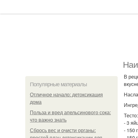
Наи
В рец
вкусн
Популярные материалы
Насла
Отличное начало: детоксикация
дома
Ингре
Польза и вред апельсинового сока:
Тесто:
что важно знать
- 3 яй
- 150 
Сбрось вес и очисти органы:
- 150 
простой план детоксикации для