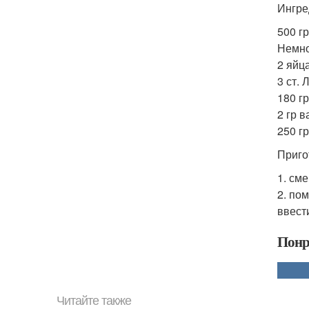
Ингре
500 г
Немно
2 яйца
3 ст. 
180 гр
2 гр в
250 г
Приго
1. сме
2. по
ввест
Понр
Читайте также