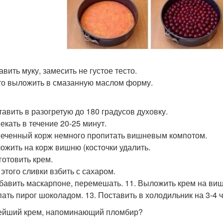
авить муку, замесить не густое тесто.
сто выложить в смазанную маслом форму.
тавить в разогретую до 180 градусов духовку.
екать в течение 20-25 минут.
печенный корж немного пропитать вишневым компотом.
ложить на корж вишню (косточки удалить.
готовить крем.
 этого сливки взбить с сахаром.
обавить маскарпоне, перемешать. 11. Выложить крем на виш
ать пирог шоколадом. 13. Поставить в холодильник на 3-4 ч
йший крем, напоминающий пломбир?