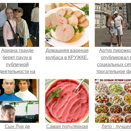
Ариана гранде
Домашняя вареная
Артур пирожк
берет паузу в
колбаса в КРУЖКЕ.
опубликовал 
публичной
социальных се
деятельности на
трогательное ф
фоне слухов о
с супругой
своем здоровье.
Анжеликой,
сделанное в
время их недав
путешествия 
Италию.
Сын Луи де
Самая популярная
Лето - лучше