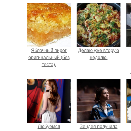
Яблочный пирог
Дeлaю yжe втopую
оригинальный (без
нeдeлю.
теста).
Любуемся
Зендея получила