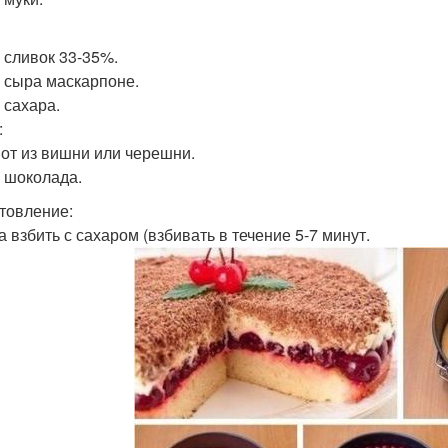
г сливок 33-35%.
 г сыра маскарпоне.
г сахара.
:
пот из вишни или черешни.
г шоколада.
товление:
а взбить с сахаром (взбивать в течение 5-7 минут.