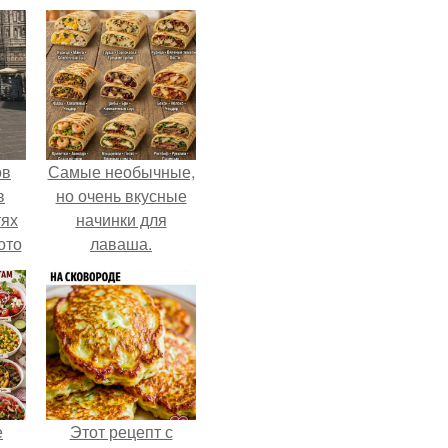
ов
Самые необычные,
в
но очень вкусные
тях
начинки для
ото
лаваша.
о
него
в
е
Этот рецепт с