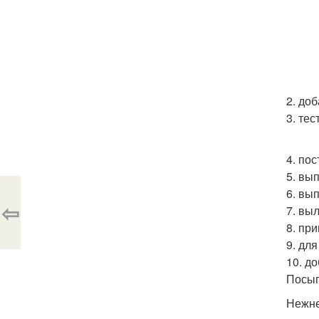
2. доб
3. те
4. пос
5. вып
6. вы
⇦
7. вы
8. при
9. для
10. д
Посып
Нежне