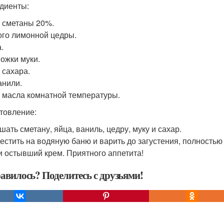
диенты:
р сметаны 20%.
го лимонной цедры.
.
Ложки муки.
 сахара.
анили.
р масла комнатной температуры.
товление:
шать сметану, яйца, ваниль, цедру, муку и сахар.
местить на водяную баню и варить до загустения, полностью 
и остывший крем. Приятного аппетита!
авилось? Поделитесь с друзьями!