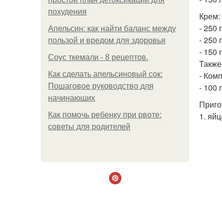
похудения
Крем:
- 250 
Апельсин: как найти баланс между
- 250
пользой и вредом для здоровья
- 150 
Соус ткемали - 8 рецептов.
Также
Как сделать апельсиновый сок:
- Ком
Пошаговое руководство для
- 100 
начинающих
Приго
Как помочь ребенку при рвоте:
1. яйц
советы для родителей