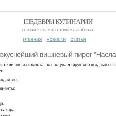
ШЕДЕВРЫ КУЛИНАРИИ
готовьте с нами, готовьте с любовью
главная
новости
статьи
вкуснейший вишневый пирог "Насла
епте вишня из компота, но наступает фруктово ягодный сез
ее!
ждайтесь!
диенты:
ца.
г сахара.
г муки.