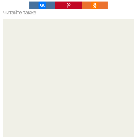
Читайте также
Хлеб цельнозерновой это, какой. Цельнозерновой хлеб.
Настоящий цельнозерновой хлеб очень для здоровья
полезен.