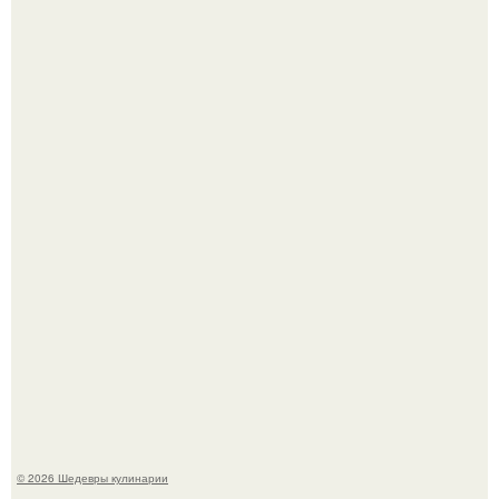
Сын Луи де фюнеса, который выбрал свой путь.
Самая популярная еда летом - мороженое.
© 2026 Шедевры кулинарии